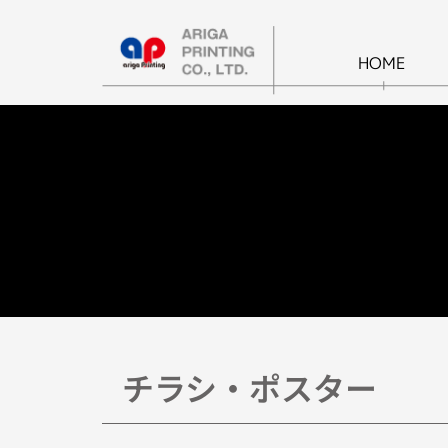
内
容
を
HOME
ス
キ
ッ
プ
チラシ・ポスター